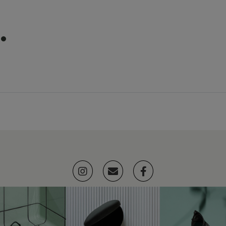
item
0