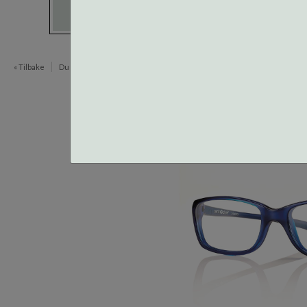
« Tilbake
Du er her:
Innfatninger
Active Junior