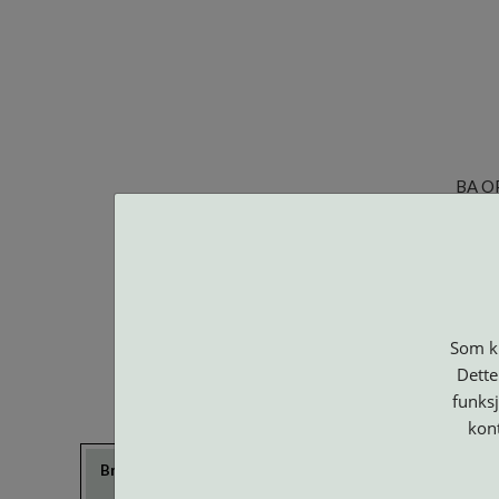
BA O
Som ku
Dette
funksj
kon
Brillerens
Brillesnorer
Clip-on og
Etuier
Suncover