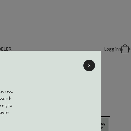
DELER
Logg inn
0
X
os oss.
ssord-
 er, ta
høyre
icrokluter
Neseputer og
Solbriller
Verktøy og
Skruer
tilbehør