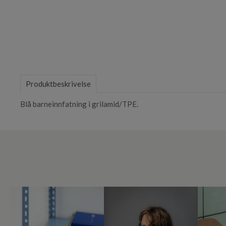
Item
1
of
Produktbeskrivelse
1
Blå barneinnfatning i grilamid/TPE.