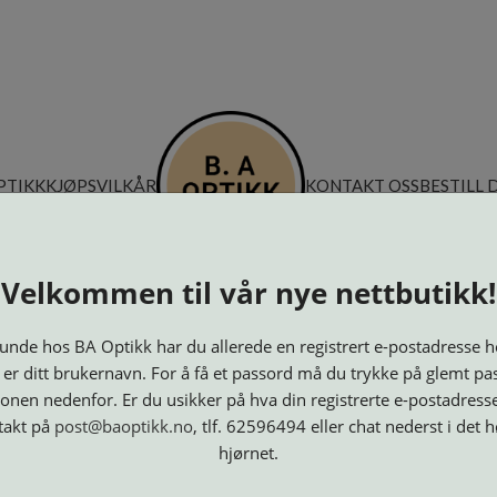
PTIKK
KJØPSVILKÅR
KONTAKT OSS
BESTILL 
Velkommen til vår nye nettbutikk!
nde hos BA Optikk har du allerede en registrert e-postadresse h
 er ditt brukernavn. For å få et passord må du trykke på glemt pa
onen nedenfor. Er du usikker på hva din registrerte e-postadresse
takt på
post@baoptikk.no
, tlf. 62596494 eller chat nederst i det 
hjørnet.
Innfatninger
Lesebriller
Luper og
Maskiner
M
Speil