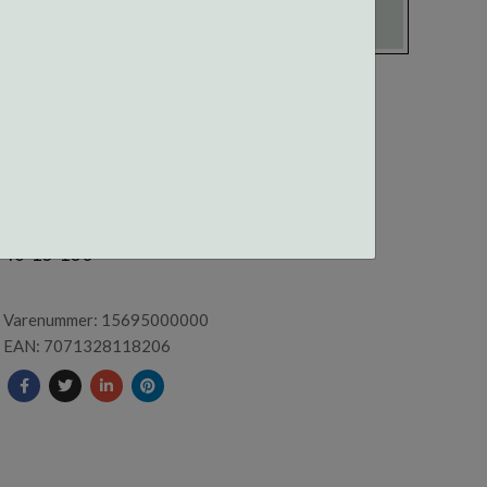
15695N CENTROSTYLE
INNFATNING
46-15-130
Varenummer: 15695000000
EAN: 7071328118206