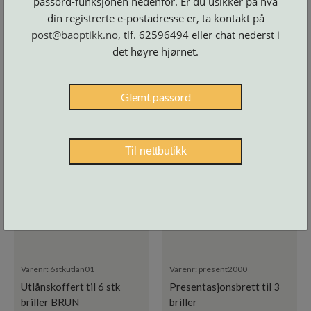
passord-funksjonen nedenfor. Er du usikker på hva
Skruer
og
din registrerte e-postadresse er, ta kontakt på
tilbehør
post@baoptikk.no
, tlf. 62596494 eller chat nederst i
Ingen filter tilgjenglig
Sorter på
det høyre hjørnet.
Glemt passord
Til nettbutikk
Varenr:
6stkutlan01
Varenr:
present2000
Utlånskoffert til 6 stk
Presentasjonsbrett til 3
briller BRUN
briller