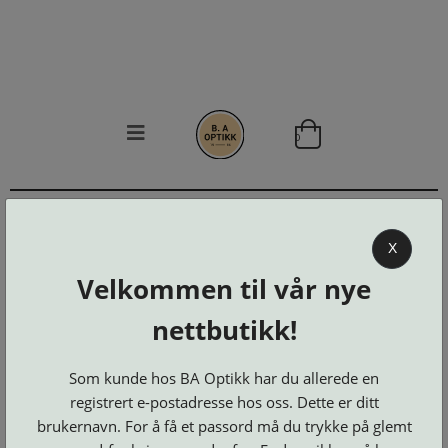
0
BA OPTIKK
KJØPSVILKÅR
X
KONTAKT
OSS
Velkommen til vår nye
BESTILL
nettbutikk!
Se alle kategorier
DELER
Brillerens
Brillesnorer
LOGG INN
Clip-
Etuier
on
Som kunde hos BA Optikk har du allerede en
Innfatninger
og
Lesebriller
Luper
registrert e-postadresse hos oss. Dette er ditt
Suncover
Maskiner
og
Microkluter
brukernavn. For å få et passord må du trykke på glemt
Speil
Neseputer
Solbriller
og
UTLÅNSETUIER
Verktøy