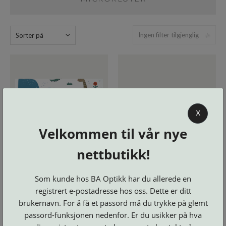
Skruer
og
tilbehør
Ingen filter tilgjenglig
Sorter på
X
Velkommen til vår nye
nettbutikk!
Som kunde hos BA Optikk har du allerede en
registrert e-postadresse hos oss. Dette er ditt
Varenr:
3030Dinosau
Varenr:
Triobox1000
brukernavn. For å få et passord må du trykke på glemt
30x30 cm Mikrofiberklut -
Trio Microfiber klut
passord-funksjonen nedenfor. Er du usikker på hva
Dinosaur
30x30 cm mod 1