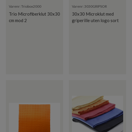
Varenr:
Triobox2000
Varenr:
3030GRIPSOR
Trio Microfiberklut 30x30
30x30 Microklut med
cm mod 2
griperille uten logo sort
NYHET!