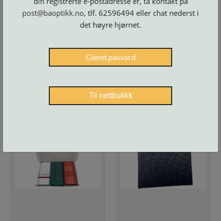
din registrerte e-postadresse er, ta kontakt på
Størrelse: 30x30 cm
post@baoptikk.no
, tlf. 62596494 eller chat nederst i
det høyre hjørnet.
Glemt passord
Til nettbutikk