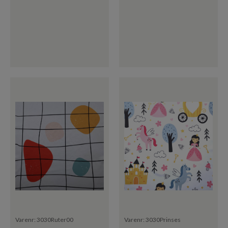
Varenr:
3030Ruter00
Varenr:
3030Prinses