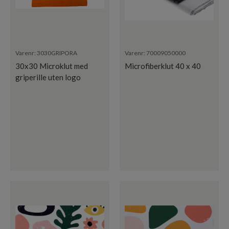
Varenr:
3030GRIPORA
Varenr:
70009050000
30x30 Microklut med
Microfiberklut 40 x 40
griperille uten logo
oransje NYHET!