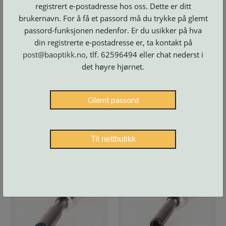
registrert e-postadresse hos oss. Dette er ditt
Varenr:
02061000001
Varenr:
02063000001
brukernavn. For å få et passord må du trykke på glemt
02061 Centrostyle
02063 Centrostyle
passord-funksjonen nedenfor. Er du usikker på hva
Reserveblad 2.0mm
Reserveblad 2.2mm
din registrerte e-postadresse er, ta kontakt på
Mutter
Mutter
post@baoptikk.no
, tlf. 62596494 eller chat nederst i
det høyre hjørnet.
Glemt passord
Til nettbutikk