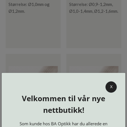
Størrelse: Ø1,0mm og
Størrelse: Ø0,9-1,2mm,
Ø1,2mm.
Ø1,0-1,4mm, Ø1,2-1,6mm.
X
Velkommen til vår nye
nettbutikk!
Som kunde hos BA Optikk har du allerede en