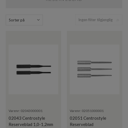
Skruer
og
tilbehør
Ingen filter tilgjenglig
Sorter på
Varenr:
02043000001
Varenr:
02051000001
02043 Centrostyle
02051 Centrostyle
Reserveblad 1,0-1,2mm
Reserveblad