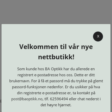
0
X
Velkommen til vår nye
BA OPTIKK
nettbutikk!
KJØPSVILKÅR
KONTAKT
Som kunde hos BA Optikk har du allerede en
OSS
registrert e-postadresse hos oss. Dette er ditt
BESTILL
brukernavn. For å få et passord må du trykke på glemt
Se alle kategorier
DELER
Brillerens
passord-funksjonen nedenfor. Er du usikker på hva
Brillesnorer
LOGG INN
Clip-
Etuier
din registrerte e-postadresse er, ta kontakt på
on
Innfatninger
og
Lesebriller
post@baoptikk.no
, tlf. 62596494 eller chat nederst i
Luper
Suncover
Error loading product page.
Maskiner
og
Microkluter
det høyre hjørnet.
Speil
Neseputer
Solbriller
og
Verktøy