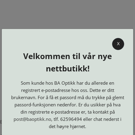
0
X
Velkommen til vår nye
BA OPTIKK
nettbutikk!
KJØPSVILKÅR
KONTAKT
Som kunde hos BA Optikk har du allerede en
OSS
registrert e-postadresse hos oss. Dette er ditt
BESTILL
brukernavn. For å få et passord må du trykke på glemt
Se alle kategorier
DELER
Brillerens
passord-funksjonen nedenfor. Er du usikker på hva
Brillesnorer
LOGG INN
Clip-
Etuier
din registrerte e-postadresse er, ta kontakt på
on
Innfatninger
og
Lesebriller
post@baoptikk.no
, tlf. 62596494 eller chat nederst i
Luper
Suncover
Error loading product page.
Maskiner
og
Microkluter
det høyre hjørnet.
Speil
Neseputer
Solbriller
og
Verktøy