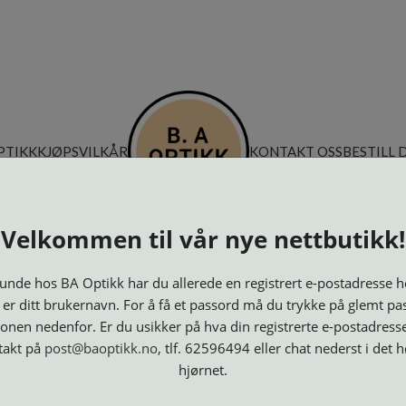
PTIKK
KJØPSVILKÅR
KONTAKT OSS
BESTILL 
Velkommen til vår nye nettbutikk!
nde hos BA Optikk har du allerede en registrert e-postadresse h
 er ditt brukernavn. For å få et passord må du trykke på glemt pa
onen nedenfor. Er du usikker på hva din registrerte e-postadresse
takt på
post@baoptikk.no
, tlf. 62596494 eller chat nederst i det 
hjørnet.
Innfatninger
Lesebriller
Luper og
Maskiner
M
Speil