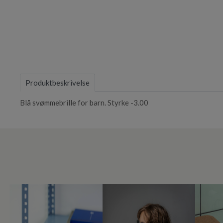
Item
1
of
Produktbeskrivelse
1
Blå svømmebrille for barn. Styrke -3.00