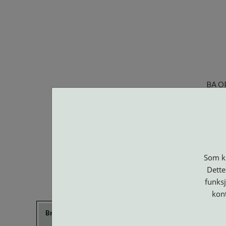
BA O
Som ku
Dette
funksj
kon
Brillerens
Brillesnorer
Clip-on og
Etuier
Suncover