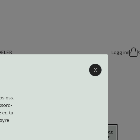
DELER
Logg inn
0
X
os oss.
ssord-
 er, ta
høyre
icrokluter
Neseputer og
Solbriller
Verktøy og
Skruer
tilbehør