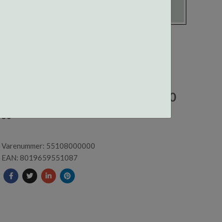
55108 CENTROSTYLE
SVØMMEBRILLE JUNIOR -3.00
36
Varenummer: 55108000000
EAN: 8019659551087