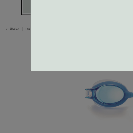
« Tilbake
Du er her:
Innfatninger
Centrostyle Svømmebriller