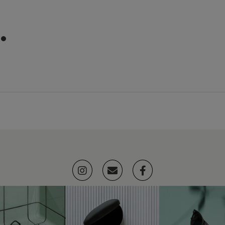
item
0