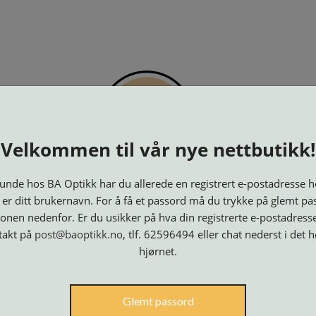
PTIKK
KJØPSVILKÅR
KONTAKT OSS
BESTILL 
Velkommen til vår nye nettbutikk!
nde hos BA Optikk har du allerede en registrert e-postadresse h
 er ditt brukernavn. For å få et passord må du trykke på glemt pa
onen nedenfor. Er du usikker på hva din registrerte e-postadresse
takt på
post@baoptikk.no
, tlf. 62596494 eller chat nederst i det 
hjørnet.
Innfatninger
Lesebriller
Luper og
Maskiner
M
Glemt passord
Speil