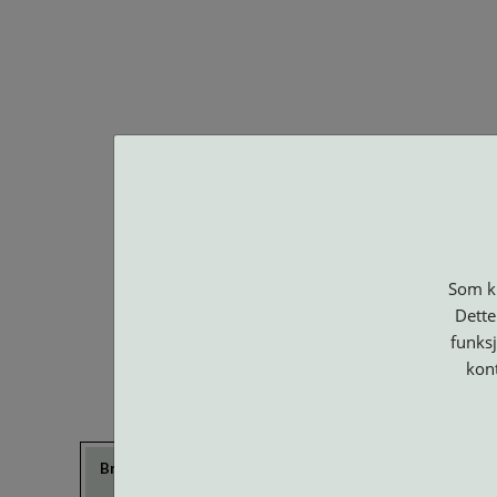
BA O
Som ku
Dette
funksj
kon
Brillerens
Brillesnorer
Clip-on og
Etuier
Suncover