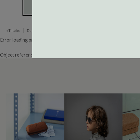
« Tilbake
Du er her:
Brillerens
Error loading product page.
Object reference not set to an instance of an object.