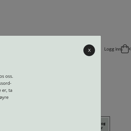
DELER
Logg inn
X
0
os oss.
ssord-
 er, ta
høyre
icrokluter
Neseputer og
Solbriller
Verktøy og
Skruer
tilbehør