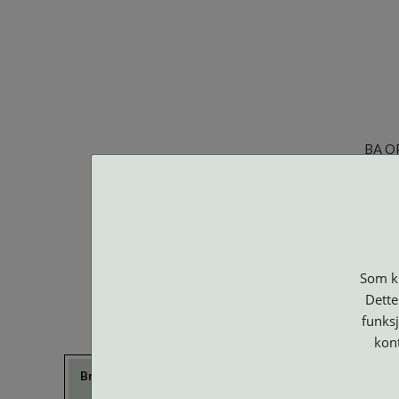
BA O
Som ku
Dette
funksj
kon
Brillerens
Brillesnorer
Clip-on og
Etuier
Suncover