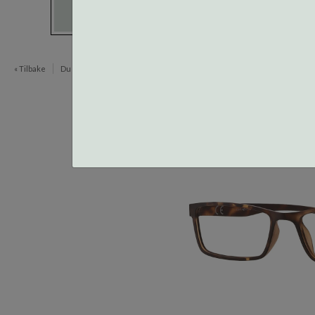
« Tilbake
Du er her:
Innfatninger
Centrostyle Light and Flex