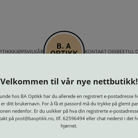
PTIKK
KJØPSVILKÅR
KONTAKT OSS
BESTILL 
Velkommen til vår nye nettbutikk!
nde hos BA Optikk har du allerede en registrert e-postadresse h
 er ditt brukernavn. For å få et passord må du trykke på glemt pa
onen nedenfor. Er du usikker på hva din registrerte e-postadresse
takt på
post@baoptikk.no
, tlf. 62596494 eller chat nederst i det 
hjørnet.
Innfatninger
Lesebriller
Luper og
Maskiner
M
Speil