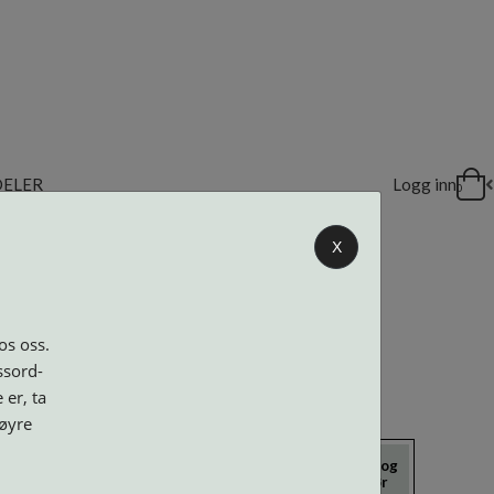
DELER
Logg inn
0
X
os oss.
ssord-
 er, ta
høyre
icrokluter
Neseputer og
Solbriller
Verktøy og
Skruer
tilbehør