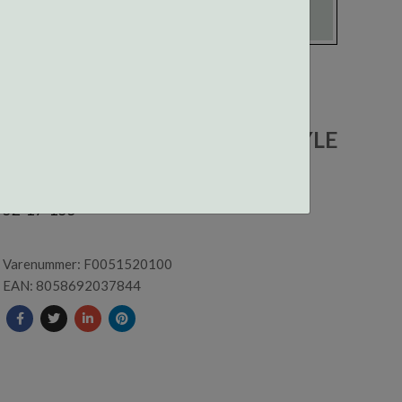
F005152010000 CENTROSTYLE
INNFATNING (19104)
52-17-155
Varenummer: F0051520100
EAN: 8058692037844