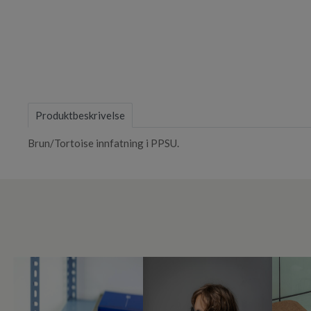
Item
1
of
Produktbeskrivelse
1
Brun/Tortoise innfatning i PPSU.