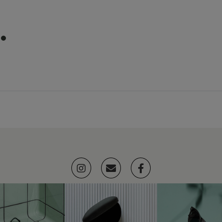
item
0