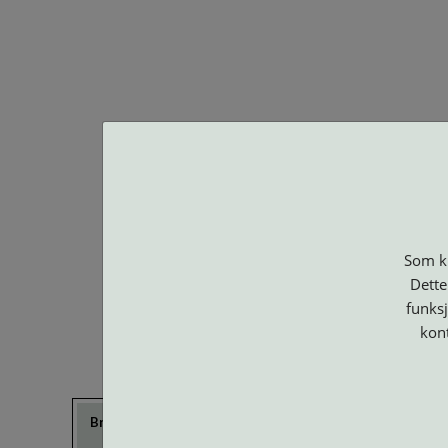
BA O
Som ku
Dette
funksj
kon
Brillerens
Brillesnorer
Clip-on og
Etuier
Suncover