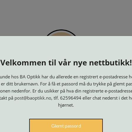
PTIKK
KJØPSVILKÅR
KONTAKT OSS
BESTILL 
Velkommen til vår nye nettbutikk!
nde hos BA Optikk har du allerede en registrert e-postadresse h
 er ditt brukernavn. For å få et passord må du trykke på glemt pa
onen nedenfor. Er du usikker på hva din registrerte e-postadresse
takt på
post@baoptikk.no
, tlf. 62596494 eller chat nederst i det 
hjørnet.
Innfatninger
Lesebriller
Luper og
Maskiner
M
Glemt passord
Speil