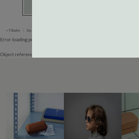
« Tilbake
Du er her:
Brillerens
Error loading product page.
Object reference not set to an instance of an object.