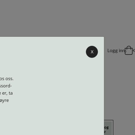
DELER
Logg inn
X
0
os oss.
ssord-
 er, ta
høyre
icrokluter
Neseputer og
Solbriller
Verktøy og
Skruer
tilbehør