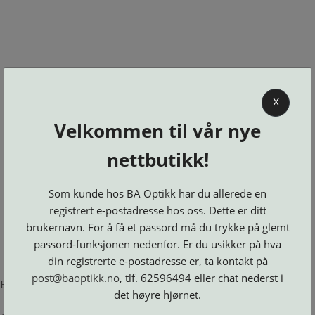
0
X
Velkommen til vår nye
BA OPTIKK
nettbutikk!
KJØPSVILKÅR
KONTAKT
Som kunde hos BA Optikk har du allerede en
OSS
registrert e-postadresse hos oss. Dette er ditt
BESTILL
brukernavn. For å få et passord må du trykke på glemt
Se alle kategorier
DELER
Brillerens
passord-funksjonen nedenfor. Er du usikker på hva
Brillesnorer
LOGG INN
Clip-
Etuier
din registrerte e-postadresse er, ta kontakt på
on
Innfatninger
og
Lesebriller
post@baoptikk.no
, tlf. 62596494 eller chat nederst i
Luper
Suncover
Error loading product page.
Maskiner
og
Microkluter
det høyre hjørnet.
Speil
Neseputer
Solbriller
og
Verktøy