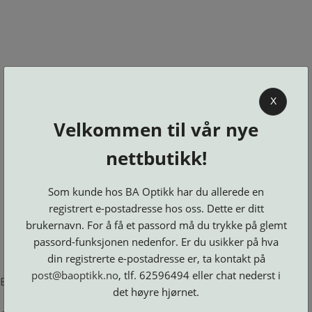
0
X
Velkommen til vår nye
BA OPTIKK
nettbutikk!
KJØPSVILKÅR
KONTAKT
Som kunde hos BA Optikk har du allerede en
OSS
registrert e-postadresse hos oss. Dette er ditt
BESTILL
brukernavn. For å få et passord må du trykke på glemt
Se alle kategorier
DELER
Brillerens
passord-funksjonen nedenfor. Er du usikker på hva
Brillesnorer
LOGG INN
Clip-
Etuier
din registrerte e-postadresse er, ta kontakt på
on
Innfatninger
og
Lesebriller
post@baoptikk.no
, tlf. 62596494 eller chat nederst i
Luper
Suncover
Error loading product page.
Maskiner
og
Microkluter
det høyre hjørnet.
Speil
Neseputer
Solbriller
og
Verktøy