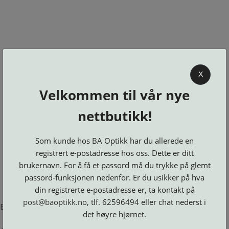
0
X
Velkommen til vår nye
BA OPTIKK
nettbutikk!
KJØPSVILKÅR
KONTAKT
Som kunde hos BA Optikk har du allerede en
OSS
registrert e-postadresse hos oss. Dette er ditt
BESTILL
brukernavn. For å få et passord må du trykke på glemt
Se alle kategorier
DELER
Brillerens
passord-funksjonen nedenfor. Er du usikker på hva
Brillesnorer
LOGG INN
Clip-
Etuier
din registrerte e-postadresse er, ta kontakt på
on
Innfatninger
og
Lesebriller
post@baoptikk.no
, tlf. 62596494 eller chat nederst i
Luper
Suncover
Error loading product page.
Maskiner
og
Microkluter
det høyre hjørnet.
Speil
Neseputer
Solbriller
og
Verktøy