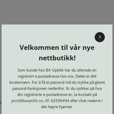
0
X
Velkommen til vår nye
BA OPTIKK
nettbutikk!
KJØPSVILKÅR
KONTAKT
Som kunde hos BA Optikk har du allerede en
OSS
registrert e-postadresse hos oss. Dette er ditt
BESTILL
brukernavn. For å få et passord må du trykke på glemt
Se alle kategorier
DELER
Brillerens
passord-funksjonen nedenfor. Er du usikker på hva
Brillesnorer
LOGG INN
Clip-
Etuier
din registrerte e-postadresse er, ta kontakt på
on
Innfatninger
og
Lesebriller
post@baoptikk.no
, tlf. 62596494 eller chat nederst i
Luper
Suncover
Error loading product page.
Maskiner
og
Microkluter
det høyre hjørnet.
Speil
Neseputer
Solbriller
og
Verktøy