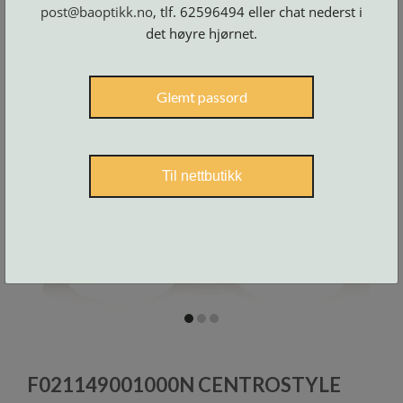
Skruer
post@baoptikk.no
, tlf. 62596494 eller chat nederst i
og
tilbehør
det høyre hjørnet.
Glemt passord
Til nettbutikk
item
item
item
0
1
2
Item
1
F021149001000N CENTROSTYLE
of