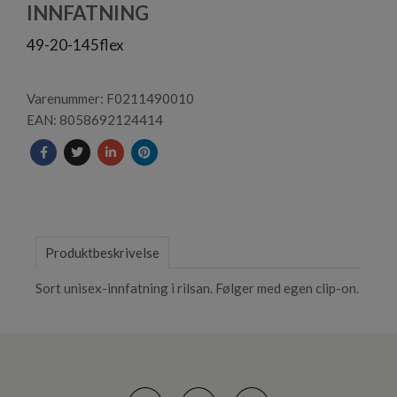
3
INNFATNING
49-20-145flex
Varenummer: F0211490010
EAN: 8058692124414
Produktbeskrivelse
Sort unisex-innfatning i rilsan. Følger med egen clip-on.