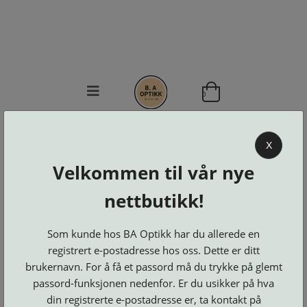
0
BA OPTIKK
X
KJØPSVILKÅR
Velkommen til vår nye
KONTAKT
OSS
nettbutikk!
BESTILL
Se alle kategorier
DELER
Brillerens
Som kunde hos BA Optikk har du allerede en
Brillesnorer
LOGG INN
Clip-
registrert e-postadresse hos oss. Dette er ditt
Etuier
on
Innfatninger
og
Lesebriller
brukernavn. For å få et passord må du trykke på glemt
Luper
Suncover
Maskiner
passord-funksjonen nedenfor. Er du usikker på hva
og
Microkluter
Speil
Neseputer
din registrerte e-postadresse er, ta kontakt på
Solbriller
og
Verktøy