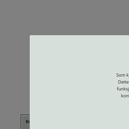
BA O
Som ku
Dette
funksj
kon
Brillerens
Brillesnorer
Clip-on og
Etuier
Suncover