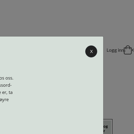
DELER
Logg inn
X
0
os oss.
ssord-
 er, ta
høyre
icrokluter
Neseputer og
Solbriller
Verktøy og
Skruer
tilbehør