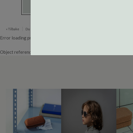
« Tilbake
Du er her:
Brillerens
Error loading product page.
Object reference not set to an instance of an object.