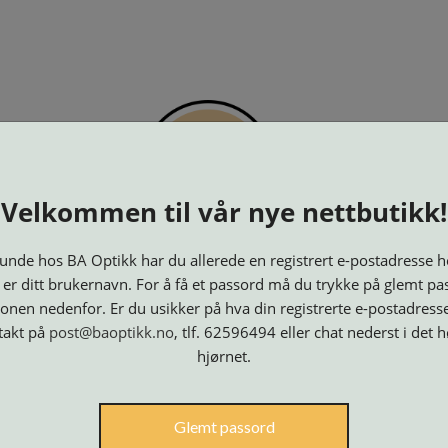
PTIKK
KJØPSVILKÅR
KONTAKT OSS
BESTILL 
Velkommen til vår nye nettbutikk!
nde hos BA Optikk har du allerede en registrert e-postadresse h
 er ditt brukernavn. For å få et passord må du trykke på glemt pa
onen nedenfor. Er du usikker på hva din registrerte e-postadresse
takt på
post@baoptikk.no
, tlf. 62596494 eller chat nederst i det 
hjørnet.
Innfatninger
Lesebriller
Luper og
Maskiner
M
Glemt passord
Speil