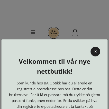
0
BA OPTIKK
X
KJØPSVILKÅR
Velkommen til vår nye
KONTAKT
OSS
nettbutikk!
BESTILL
Se alle kategorier
DELER
Brillerens
Som kunde hos BA Optikk har du allerede en
Brillesnorer
LOGG INN
Clip-
registrert e-postadresse hos oss. Dette er ditt
Etuier
on
Innfatninger
og
Lesebriller
brukernavn. For å få et passord må du trykke på glemt
Luper
Suncover
Maskiner
passord-funksjonen nedenfor. Er du usikker på hva
og
Microkluter
Speil
Neseputer
din registrerte e-postadresse er, ta kontakt på
Solbriller
og
Verktøy