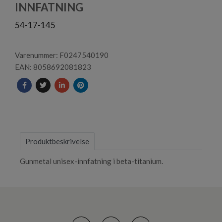
1
INNFATNING
54-17-145
Varenummer: F0247540190
EAN: 8058692081823
Produktbeskrivelse
Gunmetal unisex-innfatning i beta-titanium.