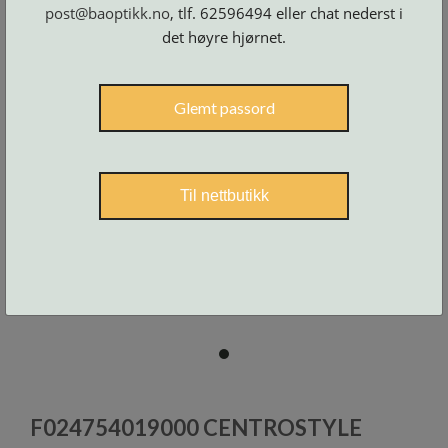
Skruer
post@baoptikk.no
, tlf. 62596494 eller chat nederst i
og
tilbehør
det høyre hjørnet.
Glemt passord
Til nettbutikk
item
0
Item
1
F024754019000 CENTROSTYLE
of