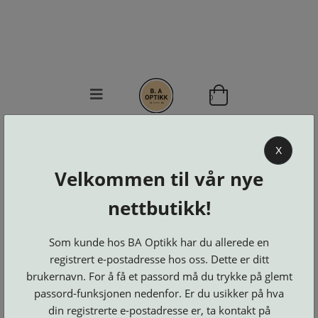
0
BA OPTIKK
X
KJØPSVILKÅR
Velkommen til vår nye
KONTAKT
OSS
nettbutikk!
BESTILL
Se alle kategorier
DELER
Brillerens
Som kunde hos BA Optikk har du allerede en
Brillesnorer
LOGG INN
Clip-
registrert e-postadresse hos oss. Dette er ditt
Etuier
on
Innfatninger
og
Lesebriller
brukernavn. For å få et passord må du trykke på glemt
Luper
Suncover
Maskiner
passord-funksjonen nedenfor. Er du usikker på hva
og
Microkluter
Speil
Neseputer
din registrerte e-postadresse er, ta kontakt på
Solbriller
og
Verktøy