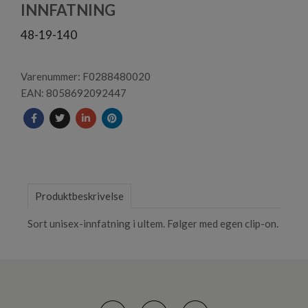
2
INNFATNING
48-19-140
Varenummer: F0288480020
EAN: 8058692092447
Produktbeskrivelse
Sort unisex-innfatning i ultem. Følger med egen clip-on.