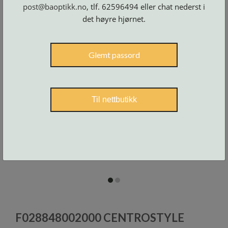
Skruer
post@baoptikk.no
, tlf. 62596494 eller chat nederst i
og
tilbehør
det høyre hjørnet.
Glemt passord
Til nettbutikk
item
item
0
1
Item
1
F028848002000 CENTROSTYLE
of