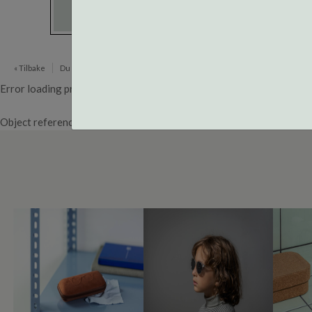
« Tilbake
Du er her:
Brillerens
Error loading product page.
Object reference not set to an instance of an object.