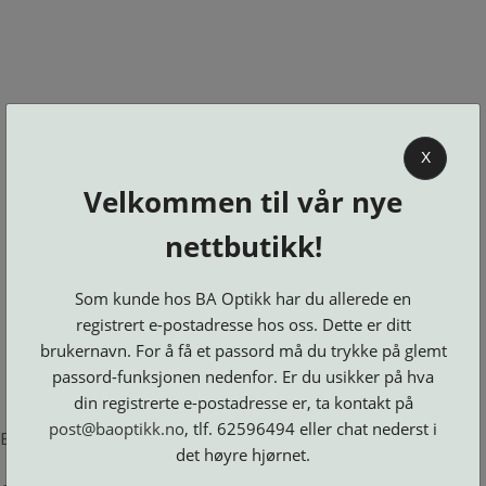
0
X
Velkommen til vår nye
BA OPTIKK
nettbutikk!
KJØPSVILKÅR
KONTAKT
Som kunde hos BA Optikk har du allerede en
OSS
registrert e-postadresse hos oss. Dette er ditt
BESTILL
brukernavn. For å få et passord må du trykke på glemt
Se alle kategorier
DELER
Brillerens
passord-funksjonen nedenfor. Er du usikker på hva
Brillesnorer
LOGG INN
Clip-
Etuier
din registrerte e-postadresse er, ta kontakt på
on
Innfatninger
og
Lesebriller
post@baoptikk.no
, tlf. 62596494 eller chat nederst i
Luper
Suncover
Error loading product page.
Maskiner
og
Microkluter
det høyre hjørnet.
Speil
Neseputer
Solbriller
og
Verktøy