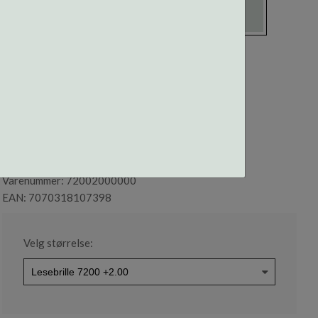
LESEBRILLE 7200 +2.00
50-18-141
Varenummer: 72002000000
EAN: 7070318107398
Velg størrelse: