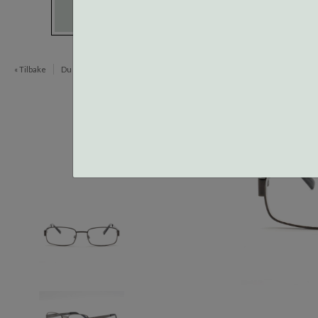
« Tilbake
Du er her:
Lesebriller
BA Optikk Lesebriller
Item
1