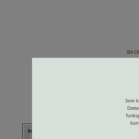
BA O
Som ku
Dette
funksj
kon
Brillerens
Brillesnorer
Clip-on og
Etuier
Suncover