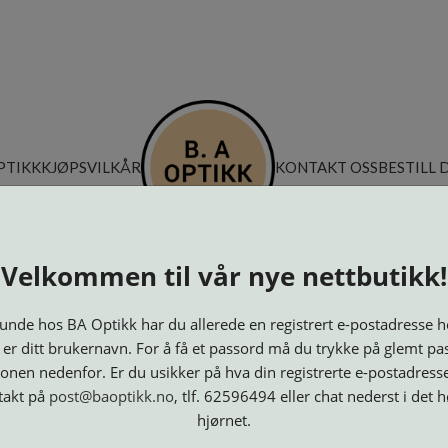
PTIKK
KJØPSVILKÅR
KONTAKT OSS
BESTILL 
Velkommen til vår nye nettbutikk!
nde hos BA Optikk har du allerede en registrert e-postadresse h
 er ditt brukernavn. For å få et passord må du trykke på glemt pa
onen nedenfor. Er du usikker på hva din registrerte e-postadresse
takt på
post@baoptikk.no
, tlf. 62596494 eller chat nederst i det 
hjørnet.
Innfatninger
Lesebriller
Luper og
Maskiner
M
Speil