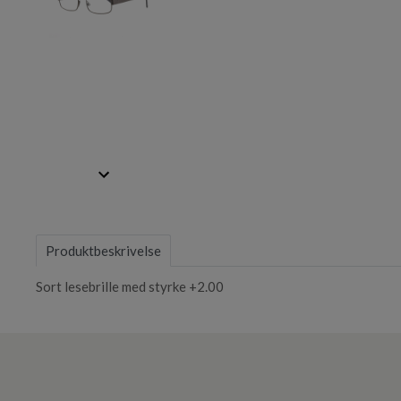
of
2
Item
1
of
Produktbeskrivelse
2
Sort lesebrille med styrke +2.00