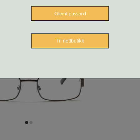
Glemt passord
Til nettbutikk
item
item
0
1