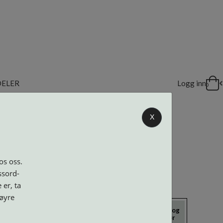
DELER
Logg inn
0
X
os oss.
ssord-
 er, ta
høyre
icrokluter
Neseputer og
Solbriller
Verktøy og
Skruer
tilbehør