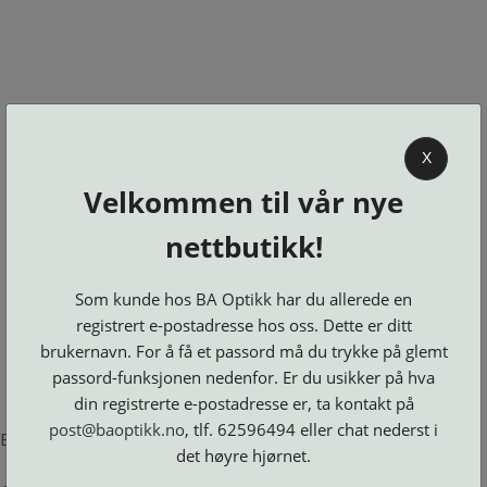
0
X
Velkommen til vår nye
BA OPTIKK
nettbutikk!
KJØPSVILKÅR
KONTAKT
Som kunde hos BA Optikk har du allerede en
OSS
registrert e-postadresse hos oss. Dette er ditt
BESTILL
brukernavn. For å få et passord må du trykke på glemt
Se alle kategorier
DELER
Brillerens
passord-funksjonen nedenfor. Er du usikker på hva
Brillesnorer
LOGG INN
Clip-
Etuier
din registrerte e-postadresse er, ta kontakt på
on
Innfatninger
og
Lesebriller
post@baoptikk.no
, tlf. 62596494 eller chat nederst i
Luper
Suncover
Error loading product page.
Maskiner
og
Microkluter
det høyre hjørnet.
Speil
Neseputer
Solbriller
og
Verktøy