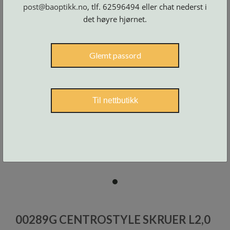
Skruer
post@baoptikk.no
, tlf. 62596494 eller chat nederst i
og
tilbehør
det høyre hjørnet.
Glemt passord
Til nettbutikk
item
0
Item
1
00289G CENTROSTYLE SKRUER L2,0
of