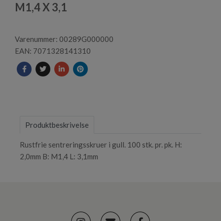
1
M1,4 X 3,1
Varenummer: 00289G000000
EAN: 7071328141310
Produktbeskrivelse
Rustfrie sentreringsskruer i gull. 100 stk. pr. pk. H:
2,0mm B: M1,4 L: 3,1mm