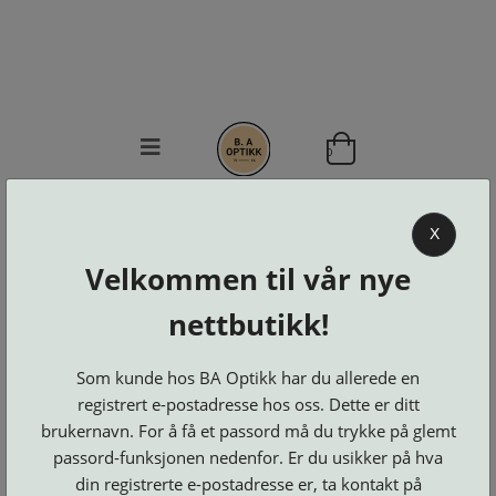
0
BA OPTIKK
X
KJØPSVILKÅR
Velkommen til vår nye
KONTAKT
OSS
nettbutikk!
BESTILL
Se alle kategorier
DELER
Brillerens
Som kunde hos BA Optikk har du allerede en
Brillesnorer
LOGG INN
Clip-
registrert e-postadresse hos oss. Dette er ditt
Etuier
on
Innfatninger
brukernavn. For å få et passord må du trykke på glemt
og
Lesebriller
Luper
Suncover
Maskiner
passord-funksjonen nedenfor. Er du usikker på hva
og
Microkluter
Speil
Neseputer
din registrerte e-postadresse er, ta kontakt på
Solbriller
og
Verktøy