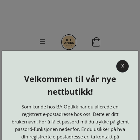
0
BA OPTIKK
X
KJØPSVILKÅR
Velkommen til vår nye
KONTAKT
OSS
nettbutikk!
BESTILL
Se alle kategorier
DELER
Brillerens
Som kunde hos BA Optikk har du allerede en
Brillesnorer
LOGG INN
Clip-
registrert e-postadresse hos oss. Dette er ditt
Etuier
on
Innfatninger
brukernavn. For å få et passord må du trykke på glemt
og
Lesebriller
Luper
Suncover
Maskiner
passord-funksjonen nedenfor. Er du usikker på hva
og
Microkluter
Speil
Neseputer
din registrerte e-postadresse er, ta kontakt på
Solbriller
og
Verktøy