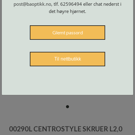
Skruer
post@baoptikk.no
, tlf. 62596494 eller chat nederst i
og
tilbehør
det høyre hjørnet.
Glemt passord
Til nettbutikk
item
0
Item
1
00290L CENTROSTYLE SKRUER L2,0
of