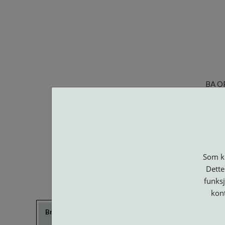
BA O
Som ku
Dette
funksj
kon
Brillerens
Brillesnorer
Clip-on og
Etuier
Suncover