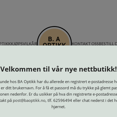
PTIKK
KJØPSVILKÅR
KONTAKT OSS
BESTILL 
Velkommen til vår nye nettbutikk!
nde hos BA Optikk har du allerede en registrert e-postadresse h
 er ditt brukernavn. For å få et passord må du trykke på glemt pa
onen nedenfor. Er du usikker på hva din registrerte e-postadresse
takt på
post@baoptikk.no
, tlf. 62596494 eller chat nederst i det 
hjørnet.
Innfatninger
Lesebriller
Luper og
Maskiner
M
Speil