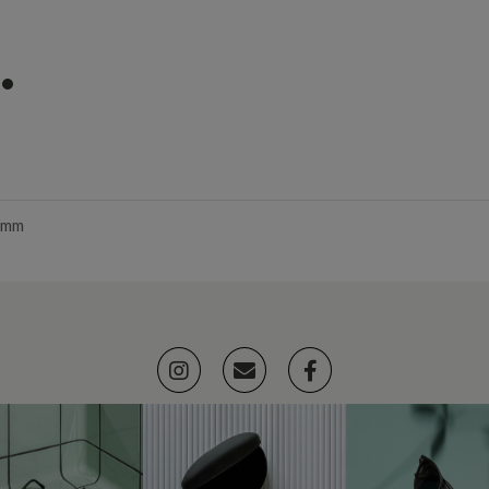
item
0
17mm