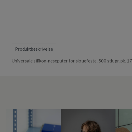
Item
1
of
Produktbeskrivelse
1
Universale silikon-neseputer for skruefeste. 500 stk. pr. pk. 