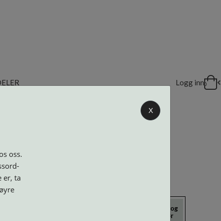
DELER
Logg inn
0
X
os oss.
ssord-
 er, ta
høyre
icrokluter
Neseputer og
Solbriller
Verktøy og
Skruer
tilbehør