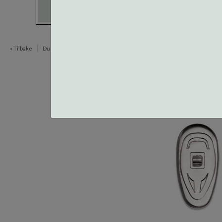
« Tilbake
Du er her:
Neseputer og Skruer
Centrostyle Silikon
Skruefe