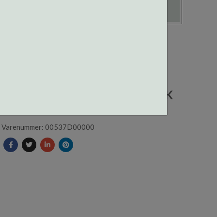
00537D CENTROSTYLE
NESEPUTER SIL. 17MM 500PK
Varenummer: 00537D00000