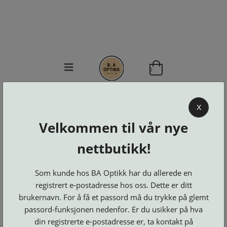
0
BA OPTIKK
X
KJØPSVILKÅR
Velkommen til vår nye
KONTAKT
OSS
nettbutikk!
BESTILL
Se alle kategorier
DELER
Brillerens
Som kunde hos BA Optikk har du allerede en
Brillesnorer
LOGG INN
Clip-
registrert e-postadresse hos oss. Dette er ditt
Etuier
on
Innfatninger
og
Lesebriller
brukernavn. For å få et passord må du trykke på glemt
Luper
Suncover
Maskiner
passord-funksjonen nedenfor. Er du usikker på hva
og
Microkluter
Speil
Neseputer
din registrerte e-postadresse er, ta kontakt på
Solbriller
og
Verktøy