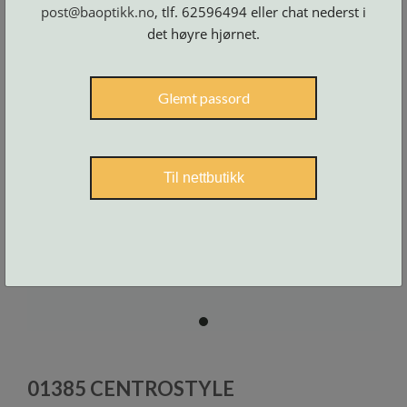
Skruer
post@baoptikk.no
, tlf. 62596494 eller chat nederst i
og
tilbehør
det høyre hjørnet.
Glemt passord
Til nettbutikk
item
0
Item
1
01385 CENTROSTYLE
of