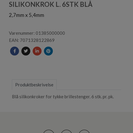
1
SILIKONKROK L. 6STK BLÅ
2,7mm x 5,4mm
Varenummer: 01385000000
EAN: 7071328122869
Produktbeskrivelse
Blå silikonkroker for tykke brillestenger. 6 stk. pr. pk.