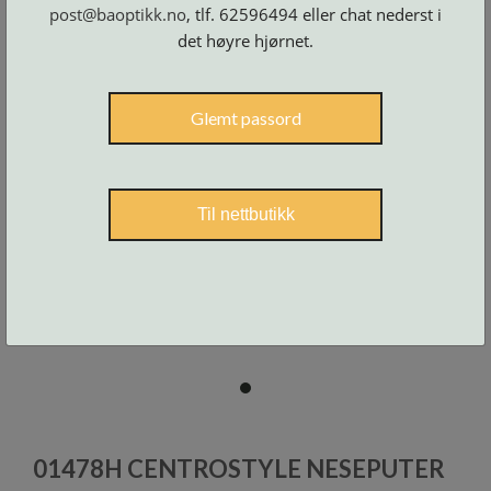
Skruer
post@baoptikk.no
, tlf. 62596494 eller chat nederst i
og
tilbehør
det høyre hjørnet.
Glemt passord
Til nettbutikk
item
0
Item
1
01478H CENTROSTYLE NESEPUTER
of