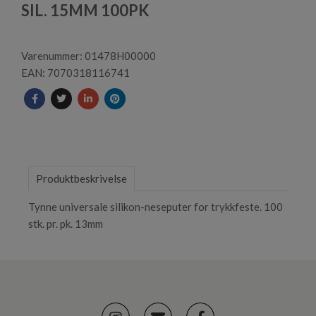
1
SIL. 15MM 100PK
Varenummer: 01478H00000
EAN: 7070318116741
Produktbeskrivelse
Tynne universale silikon-neseputer for trykkfeste. 100
stk. pr. pk. 13mm