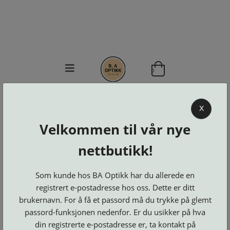
0
BA OPTIKK
X
KJØPSVILKÅR
Velkommen til vår nye
KONTAKT
OSS
nettbutikk!
BESTILL
Se alle kategorier
DELER
Brillerens
Som kunde hos BA Optikk har du allerede en
Brillesnorer
LOGG INN
Clip-
registrert e-postadresse hos oss. Dette er ditt
Etuier
on
Innfatninger
brukernavn. For å få et passord må du trykke på glemt
og
Lesebriller
Luper
Suncover
Maskiner
passord-funksjonen nedenfor. Er du usikker på hva
og
Microkluter
Speil
Neseputer
din registrerte e-postadresse er, ta kontakt på
Solbriller
og
Verktøy