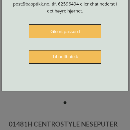
Skruer
post@baoptikk.no
, tlf. 62596494 eller chat nederst i
og
tilbehør
det høyre hjørnet.
Glemt passord
Til nettbutikk
item
0
Item
1
01481H CENTROSTYLE NESEPUTER
of