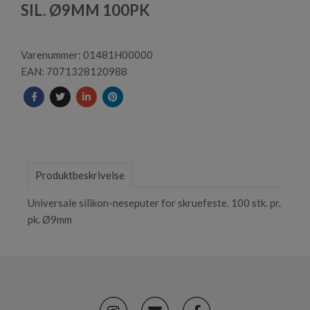
1
SIL. Ø9MM 100PK
Varenummer: 01481H00000
EAN: 7071328120988
Produktbeskrivelse
Universale silikon-neseputer for skruefeste. 100 stk. pr.
pk. Ø9mm