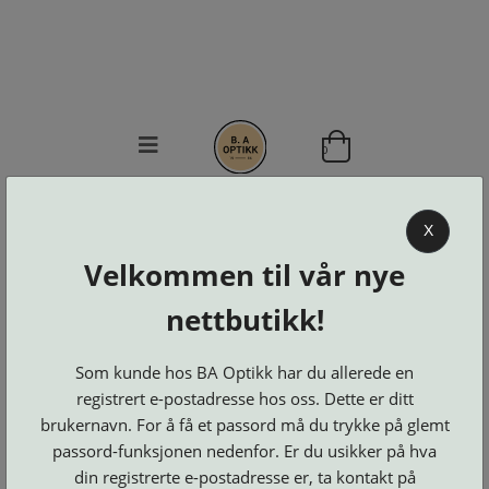
0
BA OPTIKK
X
KJØPSVILKÅR
Velkommen til vår nye
KONTAKT
OSS
nettbutikk!
BESTILL
Se alle kategorier
DELER
Brillerens
Som kunde hos BA Optikk har du allerede en
Brillesnorer
LOGG INN
Clip-
registrert e-postadresse hos oss. Dette er ditt
Etuier
on
Innfatninger
brukernavn. For å få et passord må du trykke på glemt
og
Lesebriller
Luper
Suncover
Maskiner
passord-funksjonen nedenfor. Er du usikker på hva
og
Microkluter
Speil
Neseputer
din registrerte e-postadresse er, ta kontakt på
Solbriller
og
Verktøy