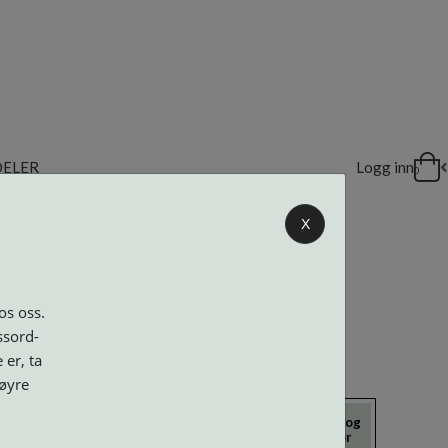
DELER
Logg inn
0
X
os oss.
ssord-
 er, ta
høyre
icrokluter
Neseputer og
Solbriller
Verktøy og
Skruer
tilbehør