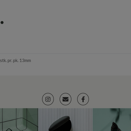
item
0
stk. pr. pk. 13mm