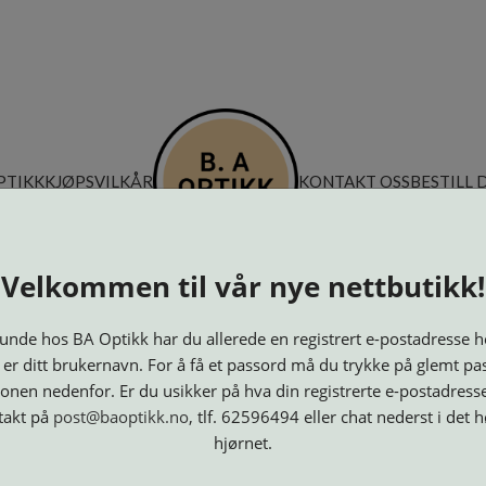
PTIKK
KJØPSVILKÅR
KONTAKT OSS
BESTILL 
Velkommen til vår nye nettbutikk!
nde hos BA Optikk har du allerede en registrert e-postadresse h
 er ditt brukernavn. For å få et passord må du trykke på glemt pa
onen nedenfor. Er du usikker på hva din registrerte e-postadresse
takt på
post@baoptikk.no
, tlf. 62596494 eller chat nederst i det 
hjørnet.
Innfatninger
Lesebriller
Luper og
Maskiner
M
Speil