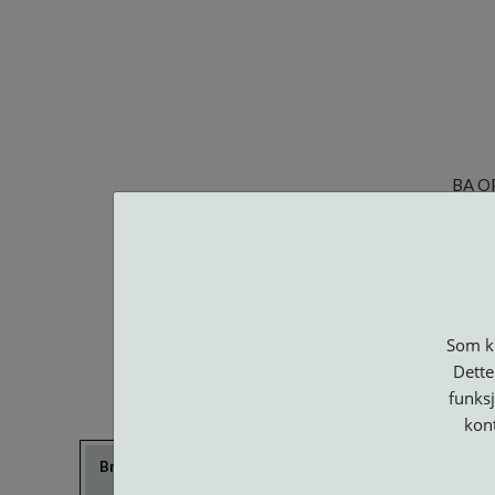
BA O
Som ku
Dette
funksj
kon
Brillerens
Brillesnorer
Clip-on og
Etuier
Suncover