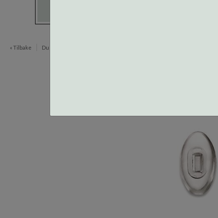
« Tilbake
Du er her:
Neseputer og Skruer
Spesialputer
Trykkfeste