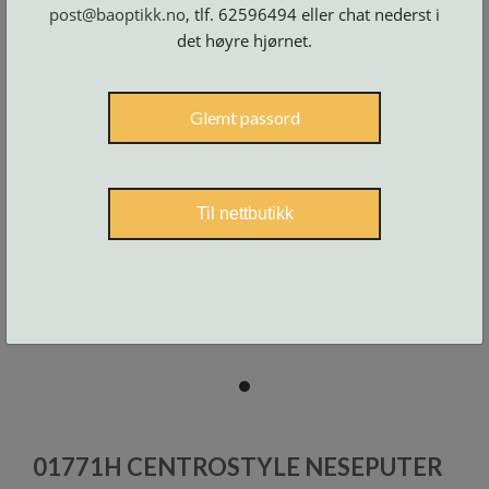
Skruer
post@baoptikk.no
, tlf. 62596494 eller chat nederst i
og
tilbehør
det høyre hjørnet.
Glemt passord
Til nettbutikk
item
0
Item
1
01771H CENTROSTYLE NESEPUTER
of