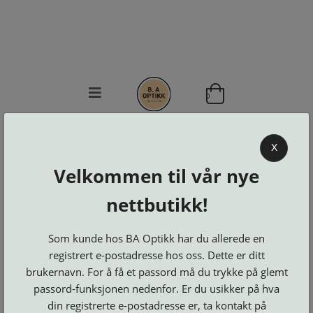
0
BA OPTIKK
X
KJØPSVILKÅR
Velkommen til vår nye
KONTAKT
OSS
nettbutikk!
BESTILL
Se alle kategorier
DELER
Brillerens
Som kunde hos BA Optikk har du allerede en
Brillesnorer
LOGG INN
Clip-
registrert e-postadresse hos oss. Dette er ditt
Etuier
on
Innfatninger
brukernavn. For å få et passord må du trykke på glemt
og
Lesebriller
Luper
Suncover
Maskiner
passord-funksjonen nedenfor. Er du usikker på hva
og
Microkluter
Speil
Neseputer
din registrerte e-postadresse er, ta kontakt på
Solbriller
og
Verktøy