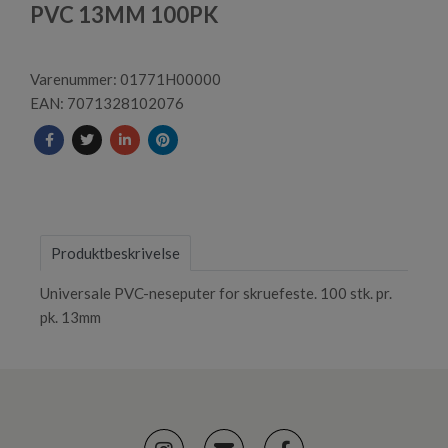
1
PVC 13MM 100PK
Varenummer: 01771H00000
EAN: 7071328102076
Produktbeskrivelse
Universale PVC-neseputer for skruefeste. 100 stk. pr.
pk. 13mm