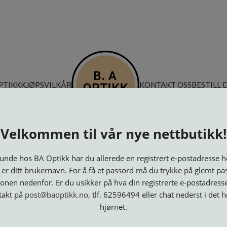
PTIKK
KJØPSVILKÅR
KONTAKT OSS
BESTILL 
Velkommen til vår nye nettbutikk!
nde hos BA Optikk har du allerede en registrert e-postadresse h
 er ditt brukernavn. For å få et passord må du trykke på glemt pa
onen nedenfor. Er du usikker på hva din registrerte e-postadresse
takt på
post@baoptikk.no
, tlf. 62596494 eller chat nederst i det 
hjørnet.
Innfatninger
Lesebriller
Luper og
Maskiner
M
Speil