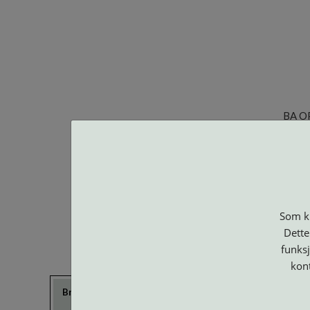
BA O
Som ku
Dette
funksj
kon
Brillerens
Brillesnorer
Clip-on og
Etuier
Suncover