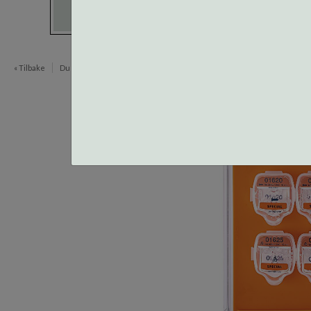
« Tilbake
Du er her:
Neseputer og Skruer
Spesialputer
Sett