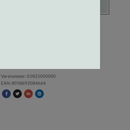
01825 CENTROSTYLE
NESEPUTE SETT NATURELL
Varenummer: 01825000000
EAN: 8058692084664