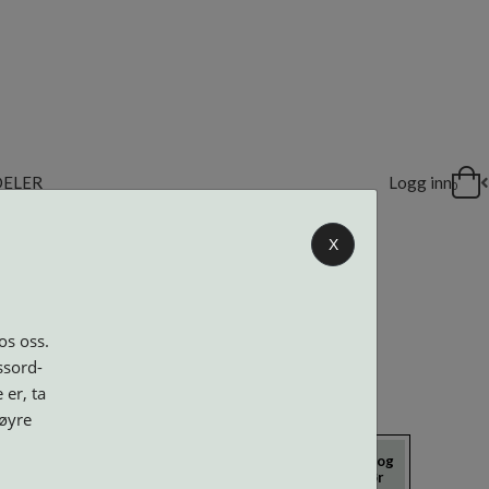
DELER
Logg inn
0
X
os oss.
ssord-
 er, ta
høyre
icrokluter
Neseputer og
Solbriller
Verktøy og
Skruer
tilbehør