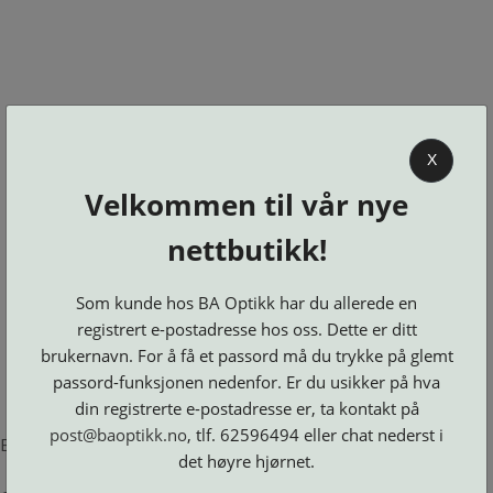
0
X
Velkommen til vår nye
BA OPTIKK
nettbutikk!
KJØPSVILKÅR
KONTAKT
Som kunde hos BA Optikk har du allerede en
OSS
registrert e-postadresse hos oss. Dette er ditt
BESTILL
brukernavn. For å få et passord må du trykke på glemt
Se alle kategorier
DELER
Brillerens
passord-funksjonen nedenfor. Er du usikker på hva
Brillesnorer
LOGG INN
Clip-
Etuier
din registrerte e-postadresse er, ta kontakt på
on
Innfatninger
og
Lesebriller
post@baoptikk.no
, tlf. 62596494 eller chat nederst i
Luper
Suncover
Error loading product page.
Maskiner
og
Microkluter
det høyre hjørnet.
Speil
Neseputer
Solbriller
og
Verktøy