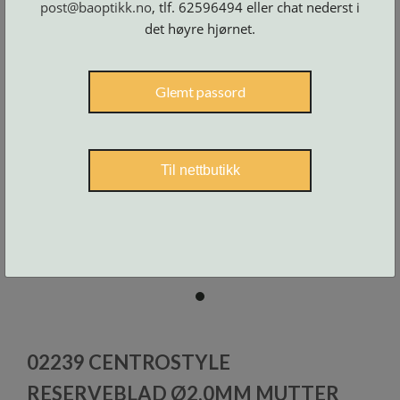
post@baoptikk.no
, tlf. 62596494 eller chat nederst i
Skruer
og
tilbehør
det høyre hjørnet.
Glemt passord
Til nettbutikk
item
0
Item
1
02239 CENTROSTYLE
of
1
RESERVEBLAD Ø2,0MM MUTTER