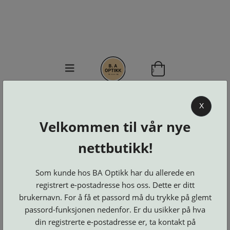
0
BA OPTIKK
X
KJØPSVILKÅR
Velkommen til vår nye
KONTAKT
OSS
nettbutikk!
BESTILL
Se alle kategorier
DELER
Som kunde hos BA Optikk har du allerede en
Brillerens
Brillesnorer
LOGG INN
Clip-
registrert e-postadresse hos oss. Dette er ditt
Etuier
on
Innfatninger
brukernavn. For å få et passord må du trykke på glemt
og
Lesebriller
Luper
Suncover
passord-funksjonen nedenfor. Er du usikker på hva
Maskiner
og
Microkluter
Speil
Neseputer
din registrerte e-postadresse er, ta kontakt på
Solbriller
og
Verktøy