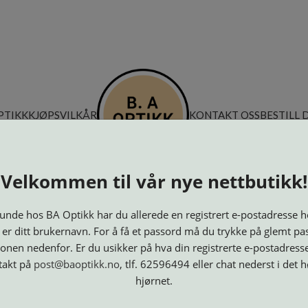
PTIKK
KJØPSVILKÅR
KONTAKT OSS
BESTILL 
Velkommen til vår nye nettbutikk!
nde hos BA Optikk har du allerede en registrert e-postadresse h
 er ditt brukernavn. For å få et passord må du trykke på glemt pa
onen nedenfor. Er du usikker på hva din registrerte e-postadresse
takt på
post@baoptikk.no
, tlf. 62596494 eller chat nederst i det 
hjørnet.
Innfatninger
Lesebriller
Luper og
Maskiner
M
Speil