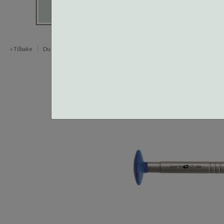
« Tilbake
Du er her:
Verktøy og tilbehør
Skrutrekkere
Flate skrutrekk