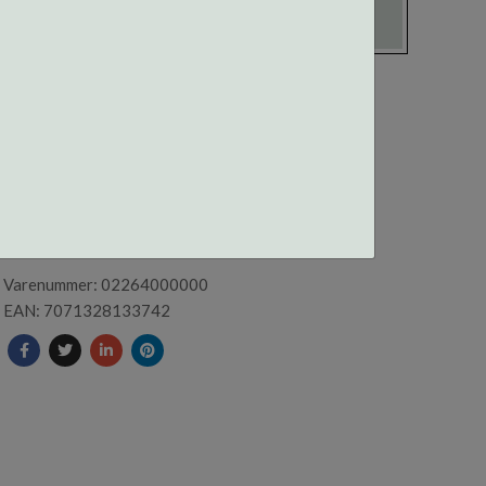
02264 CENTROSTYLE
SKRUTREKKER 2,3MM ALU
Varenummer: 02264000000
EAN: 7071328133742