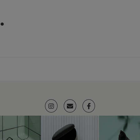
item
0