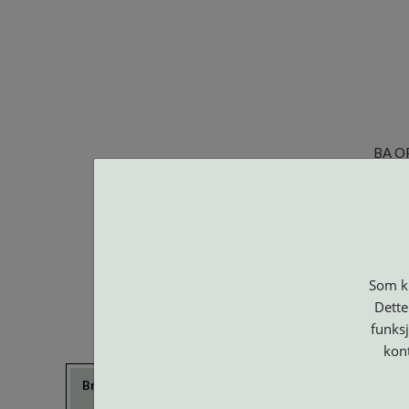
BA O
Som ku
Dette
funksj
kon
Brillerens
Brillesnorer
Clip-on og
Etuier
Suncover