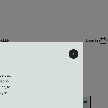
DELER
Logg inn
0
X
os oss.
ssord-
 er, ta
høyre
icrokluter
Neseputer og
Solbriller
Verktøy og
Skruer
tilbehør