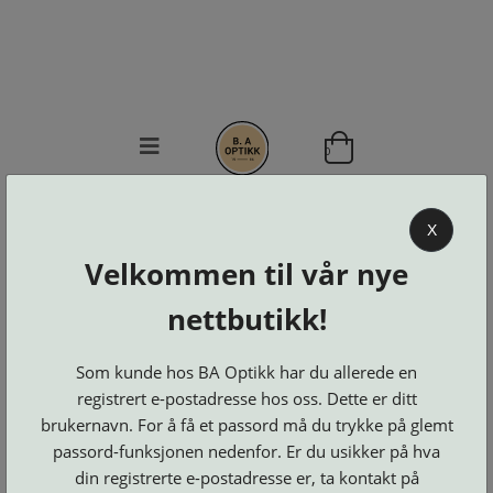
0
BA OPTIKK
X
KJØPSVILKÅR
Velkommen til vår nye
KONTAKT
OSS
nettbutikk!
BESTILL
Se alle kategorier
DELER
Som kunde hos BA Optikk har du allerede en
Brillerens
Brillesnorer
LOGG INN
Clip-
registrert e-postadresse hos oss. Dette er ditt
Etuier
on
Innfatninger
brukernavn. For å få et passord må du trykke på glemt
og
Lesebriller
Luper
Suncover
Maskiner
passord-funksjonen nedenfor. Er du usikker på hva
og
Microkluter
Speil
Neseputer
din registrerte e-postadresse er, ta kontakt på
Solbriller
og
Verktøy