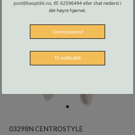
post@baoptikk.no
, tlf. 62596494 eller chat nederst i
Skruer
og
tilbehør
det høyre hjørnet.
Glemt passord
Til nettbutikk
item
0
Item
1
03298N CENTROSTYLE
of