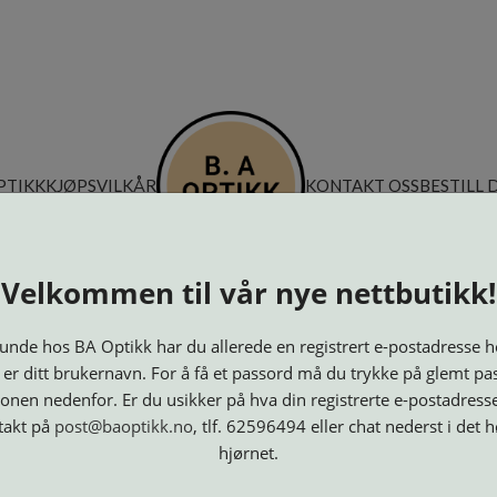
PTIKK
KJØPSVILKÅR
KONTAKT OSS
BESTILL 
Velkommen til vår nye nettbutikk!
nde hos BA Optikk har du allerede en registrert e-postadresse h
 er ditt brukernavn. For å få et passord må du trykke på glemt pa
onen nedenfor. Er du usikker på hva din registrerte e-postadresse
takt på
post@baoptikk.no
, tlf. 62596494 eller chat nederst i det 
hjørnet.
Innfatninger
Lesebriller
Luper og
Maskiner
M
Speil