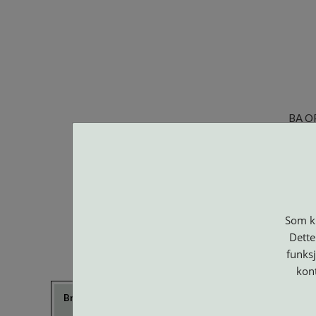
BA O
Som ku
Dette
funksj
kon
Brillerens
Brillesnorer
Clip-on og
Etuier
Suncover