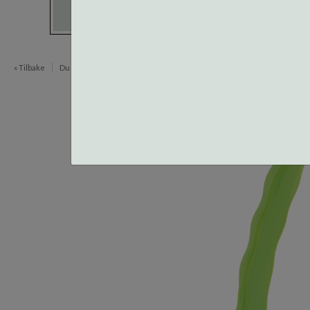
« Tilbake
Du er her:
Verktøy og tilbehør
Tenger