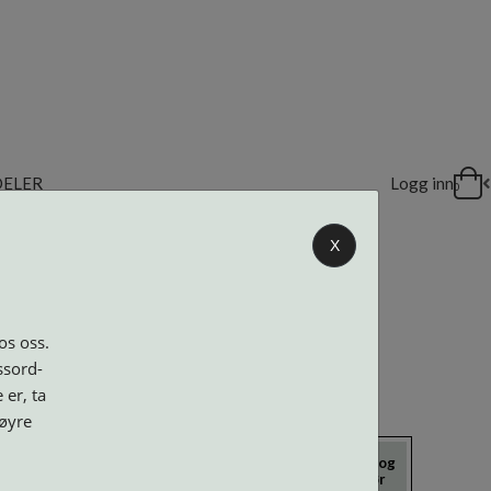
DELER
Logg inn
0
X
os oss.
ssord-
 er, ta
høyre
icrokluter
Neseputer og
Solbriller
Verktøy og
Skruer
tilbehør