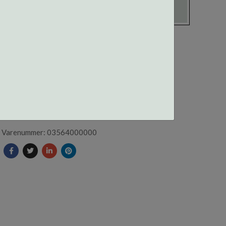
03564 CENTROSTYLE
SILIKONHÅNDTAK GRØNN
Varenummer: 03564000000