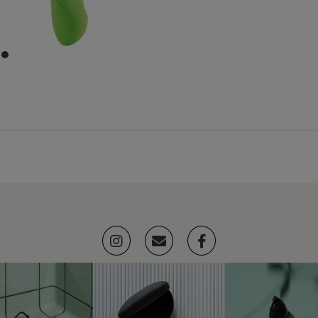
item
0