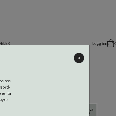
DELER
Logg inn
0
X
os oss.
ssord-
 er, ta
høyre
icrokluter
Neseputer og
Solbriller
Verktøy og
Skruer
tilbehør