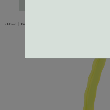
« Tilbake
Du er her:
Verktøy og tilbehør
Tenger