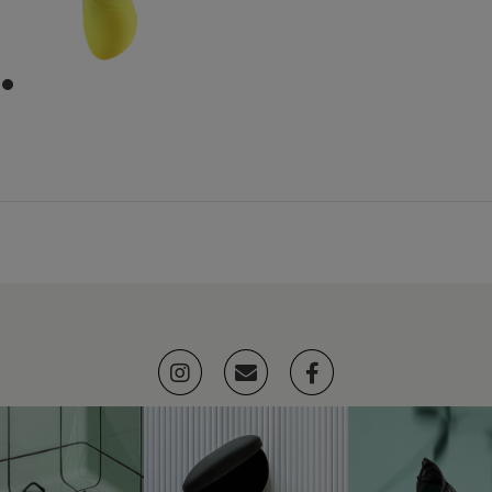
item
0