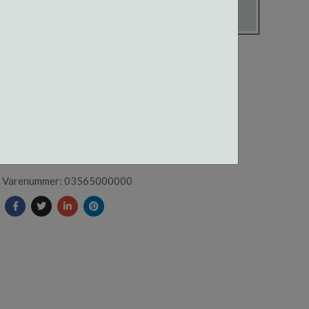
03565 CENTROSTYLE
SILIKONHÅNDTAK GUL
Varenummer: 03565000000