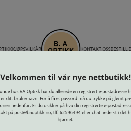
PTIKK
KJØPSVILKÅR
KONTAKT OSS
BESTILL 
Velkommen til vår nye nettbutikk!
nde hos BA Optikk har du allerede en registrert e-postadresse h
 er ditt brukernavn. For å få et passord må du trykke på glemt pa
onen nedenfor. Er du usikker på hva din registrerte e-postadresse
takt på
post@baoptikk.no
, tlf. 62596494 eller chat nederst i det 
hjørnet.
Innfatninger
Lesebriller
Luper og
Maskiner
M
Speil