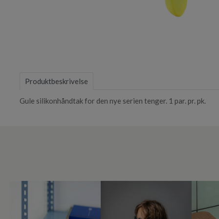
Item
1
of
Produktbeskrivelse
1
Gule silikonhåndtak for den nye serien tenger. 1 par. pr. pk.