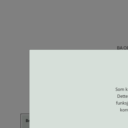
BA O
Som ku
Dette
funksj
kon
Brillerens
Brillesnorer
Clip-on og
Etuier
Suncover