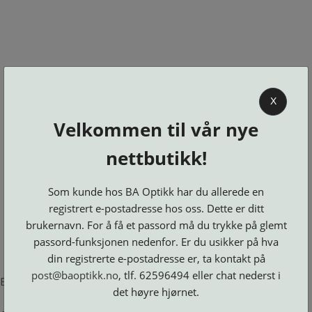
0
X
Velkommen til vår nye
BA OPTIKK
nettbutikk!
KJØPSVILKÅR
KONTAKT
Som kunde hos BA Optikk har du allerede en
OSS
registrert e-postadresse hos oss. Dette er ditt
BESTILL
brukernavn. For å få et passord må du trykke på glemt
Se alle kategorier
DELER
Brillerens
passord-funksjonen nedenfor. Er du usikker på hva
Brillesnorer
LOGG INN
Clip-
Etuier
din registrerte e-postadresse er, ta kontakt på
on
Innfatninger
og
Lesebriller
post@baoptikk.no
, tlf. 62596494 eller chat nederst i
Luper
Suncover
Error loading product page.
Maskiner
og
Microkluter
det høyre hjørnet.
Speil
Neseputer
Solbriller
og
Verktøy