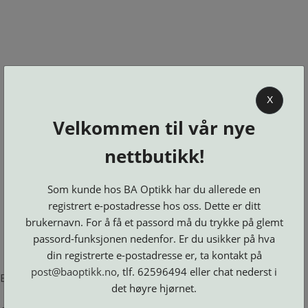
0
X
Velkommen til vår nye
BA OPTIKK
nettbutikk!
KJØPSVILKÅR
KONTAKT
Som kunde hos BA Optikk har du allerede en
OSS
registrert e-postadresse hos oss. Dette er ditt
BESTILL
brukernavn. For å få et passord må du trykke på glemt
Se alle kategorier
DELER
Brillerens
passord-funksjonen nedenfor. Er du usikker på hva
Brillesnorer
LOGG INN
Clip-
Etuier
din registrerte e-postadresse er, ta kontakt på
on
Innfatninger
og
Lesebriller
post@baoptikk.no
, tlf. 62596494 eller chat nederst i
Luper
Suncover
Error loading product page.
Maskiner
og
Microkluter
det høyre hjørnet.
Speil
Neseputer
Solbriller
og
Verktøy