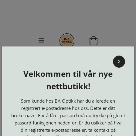
0
BA OPTIKK
X
KJØPSVILKÅR
Velkommen til vår nye
KONTAKT
nettbutikk!
OSS
BESTILL
Se alle kategorier
DELER
Som kunde hos BA Optikk har du allerede en
Brillerens
Brillesnorer
LOGG INN
registrert e-postadresse hos oss. Dette er ditt
Clip-
Etuier
on
Innfatninger
brukernavn. For å få et passord må du trykke på glemt
og
Lesebriller
Luper
Suncover
passord-funksjonen nedenfor. Er du usikker på hva
Maskiner
og
Microkluter
din registrerte e-postadresse er, ta kontakt på
Speil
Neseputer
Solbriller
og
Verktøy