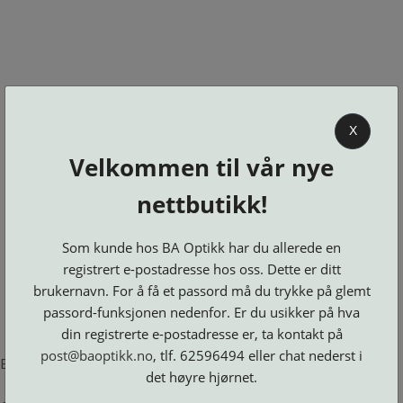
0
X
Velkommen til vår nye
BA OPTIKK
nettbutikk!
KJØPSVILKÅR
KONTAKT
Som kunde hos BA Optikk har du allerede en
OSS
registrert e-postadresse hos oss. Dette er ditt
BESTILL
brukernavn. For å få et passord må du trykke på glemt
Se alle kategorier
DELER
Brillerens
passord-funksjonen nedenfor. Er du usikker på hva
Brillesnorer
LOGG INN
Clip-
Etuier
din registrerte e-postadresse er, ta kontakt på
on
Innfatninger
og
Lesebriller
post@baoptikk.no
, tlf. 62596494 eller chat nederst i
Luper
Suncover
Error loading product page.
Maskiner
og
Microkluter
det høyre hjørnet.
Speil
Neseputer
Solbriller
og
Verktøy