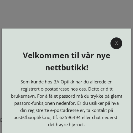
0
X
Velkommen til vår nye
BA OPTIKK
nettbutikk!
KJØPSVILKÅR
KONTAKT
Som kunde hos BA Optikk har du allerede en
OSS
registrert e-postadresse hos oss. Dette er ditt
BESTILL
brukernavn. For å få et passord må du trykke på glemt
Se alle kategorier
DELER
Brillerens
passord-funksjonen nedenfor. Er du usikker på hva
Brillesnorer
LOGG INN
Clip-
Etuier
din registrerte e-postadresse er, ta kontakt på
on
Innfatninger
og
Lesebriller
post@baoptikk.no
, tlf. 62596494 eller chat nederst i
Luper
Suncover
Error loading product page.
Maskiner
og
Microkluter
det høyre hjørnet.
Speil
Neseputer
Solbriller
og
Verktøy