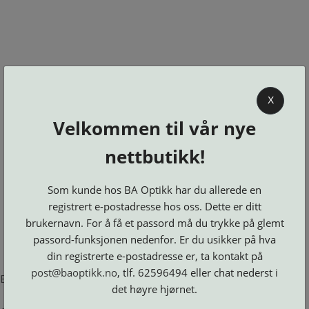
0
X
Velkommen til vår nye
BA OPTIKK
nettbutikk!
KJØPSVILKÅR
KONTAKT
Som kunde hos BA Optikk har du allerede en
OSS
registrert e-postadresse hos oss. Dette er ditt
BESTILL
brukernavn. For å få et passord må du trykke på glemt
Se alle kategorier
DELER
Brillerens
passord-funksjonen nedenfor. Er du usikker på hva
Brillesnorer
LOGG INN
Clip-
Etuier
din registrerte e-postadresse er, ta kontakt på
on
Innfatninger
og
Lesebriller
post@baoptikk.no
, tlf. 62596494 eller chat nederst i
Luper
Suncover
Error loading product page.
Maskiner
og
Microkluter
det høyre hjørnet.
Speil
Neseputer
Solbriller
og
Verktøy