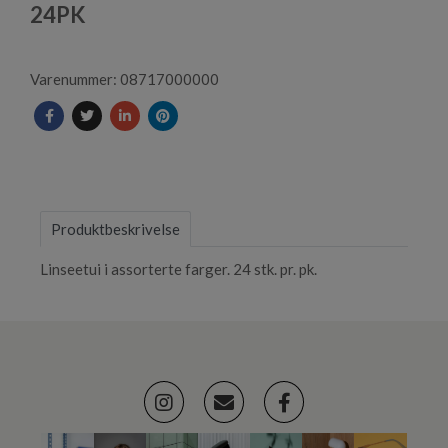
1
24PK
Varenummer: 08717000000
Produktbeskrivelse
Linseetui i assorterte farger. 24 stk. pr. pk.