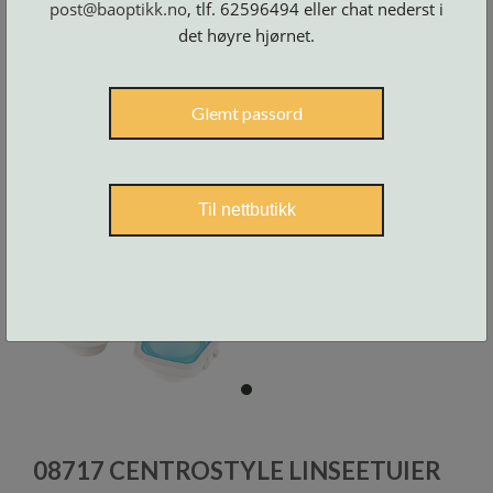
post@baoptikk.no
, tlf. 62596494 eller chat nederst i
Skruer
og
tilbehør
det høyre hjørnet.
Glemt passord
Til nettbutikk
item
0
Item
1
08717 CENTROSTYLE LINSEETUIER
of