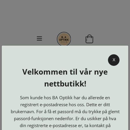
0
BA OPTIKK
X
KJØPSVILKÅR
Velkommen til vår nye
KONTAKT
OSS
nettbutikk!
BESTILL
Se alle kategorier
DELER
Som kunde hos BA Optikk har du allerede en
Brillerens
Brillesnorer
LOGG INN
Clip-
registrert e-postadresse hos oss. Dette er ditt
Etuier
on
Innfatninger
brukernavn. For å få et passord må du trykke på glemt
og
Lesebriller
Luper
Suncover
passord-funksjonen nedenfor. Er du usikker på hva
Maskiner
og
Microkluter
Speil
Neseputer
din registrerte e-postadresse er, ta kontakt på
Solbriller
og
Verktøy