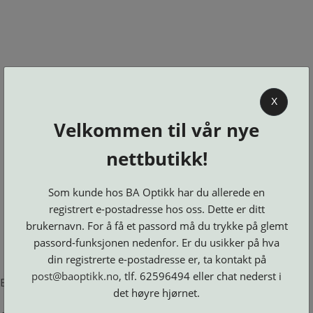
0
X
Velkommen til vår nye
BA OPTIKK
nettbutikk!
KJØPSVILKÅR
KONTAKT
Som kunde hos BA Optikk har du allerede en
OSS
registrert e-postadresse hos oss. Dette er ditt
BESTILL
brukernavn. For å få et passord må du trykke på glemt
Se alle kategorier
DELER
Brillerens
passord-funksjonen nedenfor. Er du usikker på hva
Brillesnorer
LOGG INN
Clip-
Etuier
din registrerte e-postadresse er, ta kontakt på
on
Innfatninger
og
Lesebriller
post@baoptikk.no
, tlf. 62596494 eller chat nederst i
Luper
Suncover
Error loading product page.
Maskiner
og
Microkluter
det høyre hjørnet.
Speil
Neseputer
Solbriller
og
Verktøy