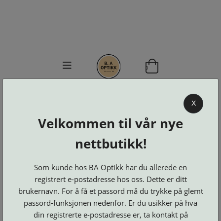
0
BA OPTIKK
X
KJØPSVILKÅR
Velkommen til vår nye
KONTAKT
OSS
nettbutikk!
BESTILL
Se alle kategorier
DELER
Brillerens
Som kunde hos BA Optikk har du allerede en
Brillesnorer
LOGG INN
Clip-
registrert e-postadresse hos oss. Dette er ditt
Etuier
on
Innfatninger
brukernavn. For å få et passord må du trykke på glemt
og
Lesebriller
Luper
Suncover
Maskiner
passord-funksjonen nedenfor. Er du usikker på hva
og
Microkluter
Speil
Neseputer
din registrerte e-postadresse er, ta kontakt på
Solbriller
og
Verktøy