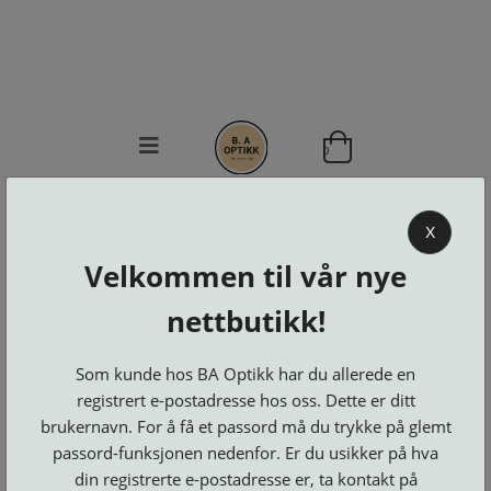
0
BA OPTIKK
X
KJØPSVILKÅR
Velkommen til vår nye
KONTAKT
OSS
nettbutikk!
BESTILL
Se alle kategorier
DELER
Brillerens
Som kunde hos BA Optikk har du allerede en
Brillesnorer
LOGG INN
Clip-
registrert e-postadresse hos oss. Dette er ditt
Etuier
on
Innfatninger
og
Lesebriller
brukernavn. For å få et passord må du trykke på glemt
Luper
Suncover
Maskiner
passord-funksjonen nedenfor. Er du usikker på hva
og
Microkluter
Speil
Neseputer
din registrerte e-postadresse er, ta kontakt på
Solbriller
og
Verktøy