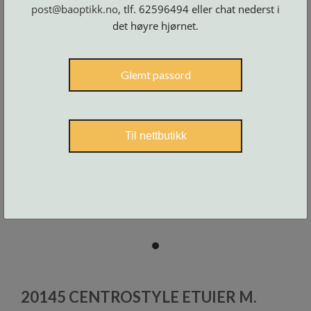
Skruer
post@baoptikk.no
, tlf. 62596494 eller chat nederst i
og
tilbehør
det høyre hjørnet.
Glemt passord
Til nettbutikk
item
0
Item
1
20145 CENTROSTYLE ETUIER M.
of