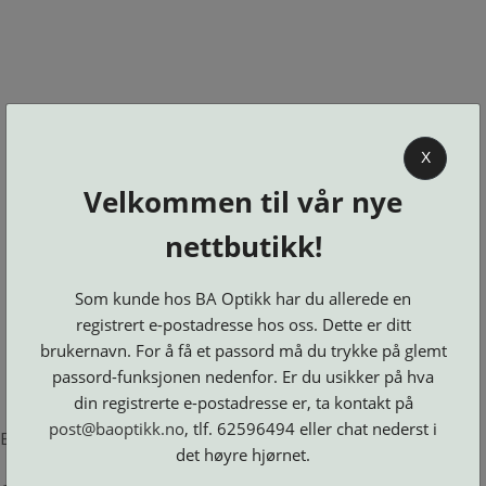
0
X
Velkommen til vår nye
BA OPTIKK
nettbutikk!
KJØPSVILKÅR
KONTAKT
Som kunde hos BA Optikk har du allerede en
OSS
registrert e-postadresse hos oss. Dette er ditt
BESTILL
brukernavn. For å få et passord må du trykke på glemt
Se alle kategorier
DELER
Brillerens
passord-funksjonen nedenfor. Er du usikker på hva
Brillesnorer
LOGG INN
Clip-
Etuier
din registrerte e-postadresse er, ta kontakt på
on
Innfatninger
og
Lesebriller
post@baoptikk.no
, tlf. 62596494 eller chat nederst i
Luper
Suncover
Error loading product page.
Maskiner
og
Microkluter
det høyre hjørnet.
Speil
Neseputer
Solbriller
og
Verktøy