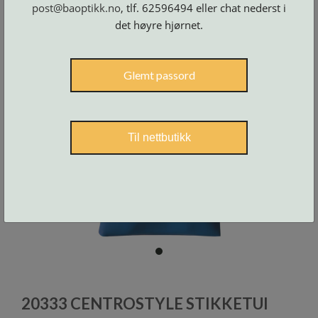
Skruer
post@baoptikk.no
, tlf. 62596494 eller chat nederst i
og
tilbehør
det høyre hjørnet.
Glemt passord
Til nettbutikk
item
0
Item
1
20333 CENTROSTYLE STIKKETUI
of