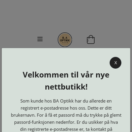
0
BA OPTIKK
X
KJØPSVILKÅR
Velkommen til vår nye
KONTAKT
OSS
nettbutikk!
BESTILL
Se alle kategorier
DELER
Brillerens
Som kunde hos BA Optikk har du allerede en
Brillesnorer
LOGG INN
Clip-
registrert e-postadresse hos oss. Dette er ditt
Etuier
on
Innfatninger
og
Lesebriller
brukernavn. For å få et passord må du trykke på glemt
Luper
Suncover
Maskiner
og
passord-funksjonen nedenfor. Er du usikker på hva
Microkluter
Speil
Neseputer
din registrerte e-postadresse er, ta kontakt på
Solbriller
og
Verktøy