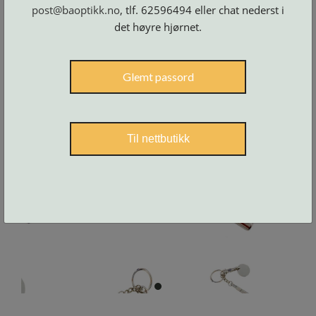
Skruer
post@baoptikk.no
, tlf. 62596494 eller chat nederst i
og
tilbehør
det høyre hjørnet.
Glemt passord
Til nettbutikk
item
0
Item