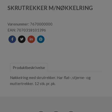
1
SKRUTREKKER M/NØKKELRING
of
1
Varenummer: 7670000000
EAN: 7070318101396
Produktbeskrivelse
Nøkkelring med skrutrekker. Har flat-, stjerne- og
muttertrekker. 12 stk. pr. pk.